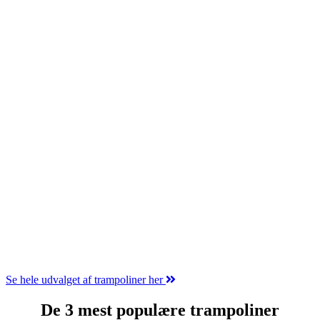
»
BERG Favorit
- Den prisvenlige serie med solid
kvalitet. Perfekt til familier der vil have en god trampolin
uden at sprænge budgettet.
»
BERG Champion
- Mellemklassen med TwinSpring
Gold dobbeltfjedre. Det populære valg for de fleste danske
familier.
»
BERG Elite
- Premiummodellen for dem der vil have
det absolut bedste spring.
»
Trampoliner til nedgravning
- BERG InGround-serien
ligger i niveau med græsplænen. Sikkert, pænt og
stormsikkert.
Vil du være sikker på at træffe det rette valg? Så læs hele guiden
herunder og er du er mere end klar til at købe den mest passende
trampolin.
Se hele udvalget af trampoliner her
De 3 mest populære trampoliner