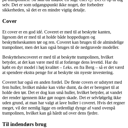
selv. Det er som udgangspunkt ikke noget, der forbedrer
sikkerheden, så det er en mindre vigtig detalje.
Cover
Et cover er en god idé. Coveret er med til at beskytte kanten,
ligesom det er med til at holde både hoppedugen og
beskyttelseskanten tør og ren. Coveret kan bruges til de almindelige
trampoliner, men det kan også bruges til de nedgravede modeller.
Beskyttelsescoveret er med til at beskytte trampolinen, hvilket
betyder, at det kan være med til at forlænge dens levetid. Har du
købt en dyr model i høj kvalitet – f.eks. en fra Berg – så er det værd
at spendere ekstra penge for at beskytte sin nyeste investering.
Coveret har også en anden fordel. De fleste covers er udstyret med
fem huller, hvilket måske kan virke dumt, da det er beregnet til at
holde den tør. Det er dog kun små huller, hvilket betyder, at vandet
der render igennem ikke gør nogen skade. Det er selvfølgelig ikke
uden grund, at man har valgt at lave huller i coveret. Hvis det regner
meget, vil der nemlig ligge en ordentligt dynge af vand ovenpå
trampolinen, hvilket kan gå hårdt ud over dens fjedre.
Til indendørs brug