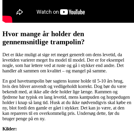
Hvor mange år holder den
gennemsnitlige trampolin?
Det er ikke muligt at sige ret meget generelt om dens levetid, da
levetiden varierer meget fra model til model. Der er for eksempel
nogle, som har lettere ved at ruste og gå i stykker end andre. Det
handler alt sammen om kvalitet – og mangel på samme.
En god havetrampolin bør sagtens kunne holde til 5-10 års brug,
hvis den bliver anvendt og vedligeholdt korrekt. Dog bør du være
bekendt med, at ikke alle dele holder lige længe. Rammen og
fjedrene har typisk en lang levetid, mens kantpuden og hoppedugen
holder i knap så lang tid. Husk at du ikke nødvendigvis skal købe en
ny, blot fordi den gamle er gået i stykker. Det kan jo være, at den
kan repareres til en overkommelig pris. Undersøg dette, før du
bruger penge på en ny.
Kilder: