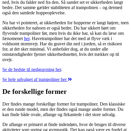
ned, hvis du falder ned fra den. Så samlet set er sikkerheden langt
bedre. Det samme gælder stabiliteten af trampolinen – og dermed
også den samlede hoppeoplevelse.
Nu har vi pointeret, at sikkerheden for hopperne er langt højere, men
sikkerheden for naboen er også bedre. Du har sikkert hørt om
flyvende trampoliner før, men hvis du ikke har, så kan du læse om
fænomenet
her
. Havetrampoliner har det med at flyve væk i
voldsomt stormvejr. Har du gravet din ned i jorden, så er risikoen
for, at det sker minimal. Vi anbefaler dog, at du under alle
omstændigheder fjerner sikkerhedsnettet, hvis det trækker op til
uvejr.
Se de bedste til nedgravning her
.
Se hele udvalget af trampoliner her
De forskellige former
Der findes mange forskellige former for trampoliner. Den klassiske
er den runde model, men der findes også mange andre former. Du
kan finde både ovale, aflange og firkantede i det store udvalg.
De aflange er primært at finde indendørs, hvor de bruges til diverse
aktiviteter som spring og gymnastik. Det kan også være en fordel at