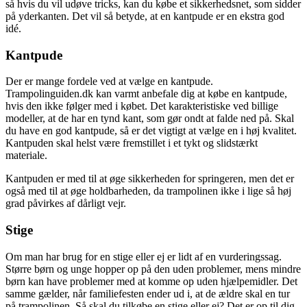
så hvis du vil udøve tricks, kan du købe et sikkerhedsnet, som sidder
på yderkanten. Det vil så betyde, at en kantpude er en ekstra god
idé.
Kantpude
Der er mange fordele ved at vælge en kantpude.
Trampolinguiden.dk kan varmt anbefale dig at købe en kantpude,
hvis den ikke følger med i købet. Det karakteristiske ved billige
modeller, at de har en tynd kant, som gør ondt at falde ned på. Skal
du have en god kantpude, så er det vigtigt at vælge en i høj kvalitet.
Kantpuden skal helst være fremstillet i et tykt og slidstærkt
materiale.
Kantpuden er med til at øge sikkerheden for springeren, men det er
også med til at øge holdbarheden, da trampolinen ikke i lige så høj
grad påvirkes af dårligt vejr.
Stige
Om man har brug for en stige eller ej er lidt af en vurderingssag.
Større børn og unge hopper op på den uden problemer, mens mindre
børn kan have problemer med at komme op uden hjælpemidler. Det
samme gælder, når familiefesten ender ud i, at de ældre skal en tur
på trampolinen. Så skal du tilkøbe en stige eller ej? Det er op til dig