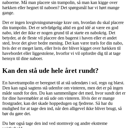
naboerne. Må man placere sin trampolin, så man kan kigge over
hækken eller hegnet til naboen? Det spørgsmål har vi hørt mange
gange.
Der er ingen lovgivningsmæssige krav om, hvordan du skal placere
din trampolin. Det er selvfølgelig altid en god idé at være en god
nabo, idet der ikke er nogen grund til at starte en nabokrig. Det
betyder, at de fleste vil placere den bagerst i haven eller et andet
sted, hvor det giver bedre mening. Det kan være træls for din nabo,
hvis der er meget larm, eller hvis der bliver kigget over hækken til
havebordet eller liggestolene, hvorfor vi vil opfordre dig til at tage
hensyn til dine naboer.
Kan den stå ude hele året rundt?
En havetrampolin er beregnet til at stå udendørs i sol, regn og blæst.
Den kan også sagtens stå udenfor om vinteren, men det er på ingen
måde sundt for den. Du kan sammenligne det med, hvor sundt det er
for dine havemøbler at stå ude om vinteren. Hvis der er mange
frostgrader, kan det skade hoppedugen og fjedrene. Så har du
mulighed for at tage den ind, når den alligevel ikke bliver brugt, så
bør du gøre det.
Du bør også tage den ind ved stormvejr og andre ekstreme