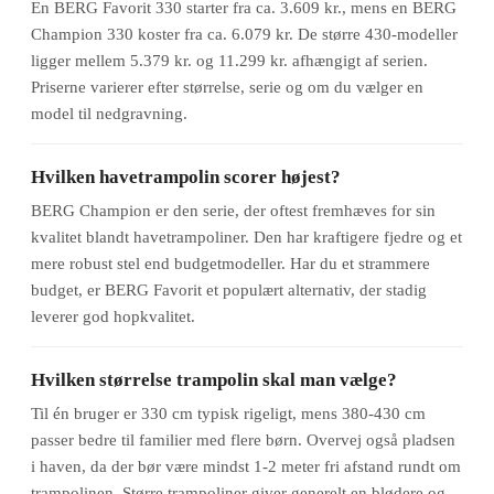
En BERG Favorit 330 starter fra ca. 3.609 kr., mens en BERG
Champion 330 koster fra ca. 6.079 kr. De større 430-modeller
ligger mellem 5.379 kr. og 11.299 kr. afhængigt af serien.
Priserne varierer efter størrelse, serie og om du vælger en
model til nedgravning.
Hvilken havetrampolin scorer højest?
BERG Champion er den serie, der oftest fremhæves for sin
kvalitet blandt havetrampoliner. Den har kraftigere fjedre og et
mere robust stel end budgetmodeller. Har du et strammere
budget, er BERG Favorit et populært alternativ, der stadig
leverer god hopkvalitet.
Hvilken størrelse trampolin skal man vælge?
Til én bruger er 330 cm typisk rigeligt, mens 380-430 cm
passer bedre til familier med flere børn. Overvej også pladsen
i haven, da der bør være mindst 1-2 meter fri afstand rundt om
trampolinen. Større trampoliner giver generelt en blødere og