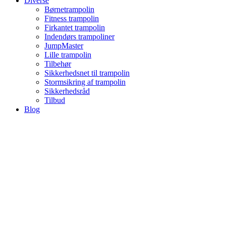
Diverse
Børnetrampolin
Fitness trampolin
Firkantet trampolin
Indendørs trampoliner
JumpMaster
Lille trampolin
Tilbehør
Sikkerhedsnet til trampolin
Stormsikring af trampolin
Sikkerhedsråd
Tilbud
Blog
Trampolin
Trampolinguiden.dk hjælper dig med at vælge den rette
trampolin til haven. Er du på udkig efter en lille eller stor
trampolin? Skal den være rund eller firkantet? Skal den stå
på ben eller vil du hellere have en trampolin til
nedgravning? Der er masser af muligheder, men det kan
være svært at vide, hvilken der passer bedst til dig. Derfor
vil vi i denne guide hjælpe dig med at træffe det rette valg.