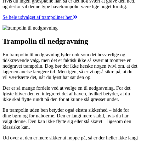
Hvis du ingen græsplæne har, så er det nok svært at grave den ned,
og derfor vil denne type havetrampolin være lige noget for dig.
Se hele udvalget af trampoliner her
Trampolin til nedgravning
En trampolin til nedgravning lyder nok som det besværlige og
tidskrævende valg, men det er faktisk ikke så svært at montere en
nedgravet trampolin. Dog bør der ikke herske nogen tvivl om, at det
tager en anelse længere tid. Men igen, så er vi også sikre på, at du
vil værdsætte det, når du først har sat den op.
Der er så mange fordele ved at vælge en til nedgravning. For det
første bliver den en integreret del af haven, hvilket betyder, at du
ikke skal flytte rundt på den for at kunne slå græsset under.
En trampolin uden ben betyder også ekstra sikkerhed – både for
dine børn og for naboerne. Den er langt mere stabil, hvis du har
valgt denne. Den kan ikke flytte sig eller stå skævt – ligesom den
klassiske kan.
Ud over at den er mere sikker at hoppe på, så er der heller ikke langt