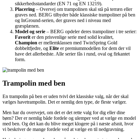
sikkerhedsstandarder (EN 71 og EN 13219).
Placering
– Overvej om trampolinen skal stå på terræn eller
graves ned. BERG tilbyder både klassiske trampoliner på ben
og InGround-serien, der graves ned i niveau med
græsplænen.
Model og serie
– BERG opdeler deres trampoliner i tre serier:
Favorit
er den prisvenlige serie med solid kvalitet,
Champion
er mellemklassen med TwinSpring Gold
dobbeltfjedre, og
Elite
er premiummodellen for dem der vil
have det allerbedste. Alle serier fås i rund, oval og firkantet
form.
Trampolin med ben
En trampolin på ben er uden tvivl det klassiske valg, når der skal
vælges havetrampolin. Det er nemlig den type, de fleste vælger.
Men har du overvejet, om det er det rette valg for dig eller dine
børn? Der er nemlig både fordele og ulemper ved at vælge en model
med ben. Og det kan du blive meget klogere på i næste afsnit, hvor
vi beskriver de mange fordele ved at vælge en til nedgravning.