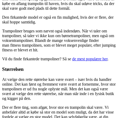
købe en aflang trampolin til haven, hvis du skal udøve tricks, da der
skal være godt med plads til dette formål.
Den firkantede model er også en fin mulighed, hvis der er flere, der
skal hoppe samtidig.
Trampoliner bruges som nævnt også indendørs. Når vi taler om
trampoliner, så taler vi ikke kun om børnetrampoliner, men også om
voksentrampoliner. Blandt de mange voksenvenlige finder
man fitness trampolinen, som er blevet meget populær, efter jumping
fitness er blevet et hit.
Vil du finde firkantede trampoliner? Så se
de mest populære her
.
Størrelsen
At vælge den rette størrelse kan være svært – især hvis du handler
online. Det kan først og fremmest være svært at fornemme, hvor stor
trampolinen er ud fra nogle oplyste mål. Men det kan også være
svært at vælge den rette størrelse, når man står inde i en fysisk butik
og kigger på den.
Der er flere ting, som afgør, hvor stor en trampolin skal være. Vi
anbefaler altid at købe så stor en model som muligt, da det har visse
fordele at vælge en stor model. Det kan selvfølgelig være, at din