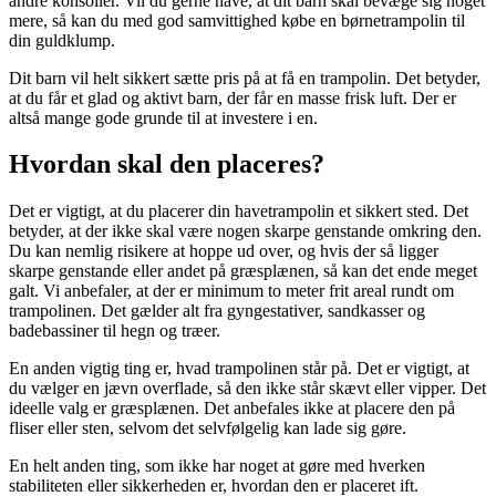
andre konsoller. Vil du gerne have, at dit barn skal bevæge sig noget
mere, så kan du med god samvittighed købe en børnetrampolin til
din guldklump.
Dit barn vil helt sikkert sætte pris på at få en trampolin. Det betyder,
at du får et glad og aktivt barn, der får en masse frisk luft. Der er
altså mange gode grunde til at investere i en.
Hvordan skal den placeres?
Det er vigtigt, at du placerer din havetrampolin et sikkert sted. Det
betyder, at der ikke skal være nogen skarpe genstande omkring den.
Du kan nemlig risikere at hoppe ud over, og hvis der så ligger
skarpe genstande eller andet på græsplænen, så kan det ende meget
galt. Vi anbefaler, at der er minimum to meter frit areal rundt om
trampolinen. Det gælder alt fra gyngestativer, sandkasser og
badebassiner til hegn og træer.
En anden vigtig ting er, hvad trampolinen står på. Det er vigtigt, at
du vælger en jævn overflade, så den ikke står skævt eller vipper. Det
ideelle valg er græsplænen. Det anbefales ikke at placere den på
fliser eller sten, selvom det selvfølgelig kan lade sig gøre.
En helt anden ting, som ikke har noget at gøre med hverken
stabiliteten eller sikkerheden er, hvordan den er placeret ift.