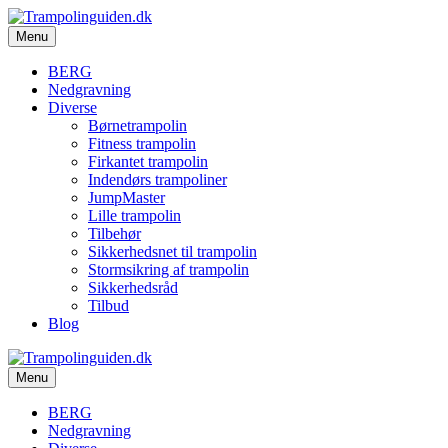
Menu
BERG
Nedgravning
Diverse
Børnetrampolin
Fitness trampolin
Firkantet trampolin
Indendørs trampoliner
JumpMaster
Lille trampolin
Tilbehør
Sikkerhedsnet til trampolin
Stormsikring af trampolin
Sikkerhedsråd
Tilbud
Blog
Menu
BERG
Nedgravning