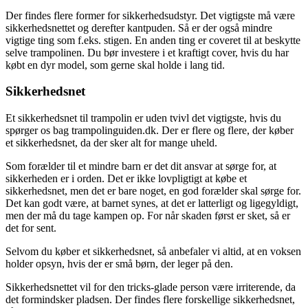
Der findes flere former for sikkerhedsudstyr. Det vigtigste må være
sikkerhedsnettet og derefter kantpuden. Så er der også mindre
vigtige ting som f.eks. stigen. En anden ting er coveret til at beskytte
selve trampolinen. Du bør investere i et kraftigt cover, hvis du har
købt en dyr model, som gerne skal holde i lang tid.
Sikkerhedsnet
Et sikkerhedsnet til trampolin er uden tvivl det vigtigste, hvis du
spørger os bag trampolinguiden.dk. Der er flere og flere, der køber
et sikkerhedsnet, da der sker alt for mange uheld.
Som forælder til et mindre barn er det dit ansvar at sørge for, at
sikkerheden er i orden. Det er ikke lovpligtigt at købe et
sikkerhedsnet, men det er bare noget, en god forælder skal sørge for.
Det kan godt være, at barnet synes, at det er latterligt og ligegyldigt,
men der må du tage kampen op. For når skaden først er sket, så er
det for sent.
Selvom du køber et sikkerhedsnet, så anbefaler vi altid, at en voksen
holder opsyn, hvis der er små børn, der leger på den.
Sikkerhedsnettet vil for den tricks-glade person være irriterende, da
det formindsker pladsen. Der findes flere forskellige sikkerhedsnet,