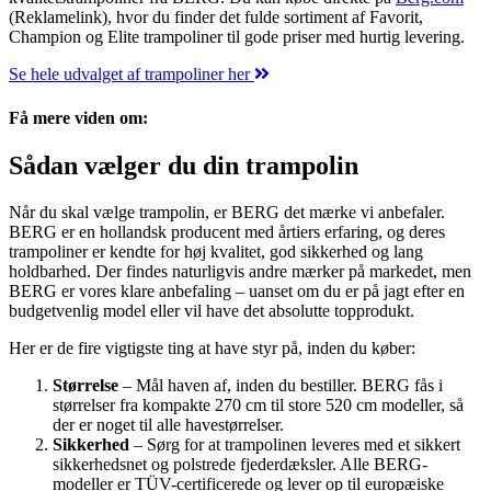
(Reklamelink), hvor du finder det fulde sortiment af Favorit,
Champion og Elite trampoliner til gode priser med hurtig levering.
Se hele udvalget af trampoliner her
Få mere viden om:
Sådan vælger du din trampolin
Når du skal vælge trampolin, er BERG det mærke vi anbefaler.
BERG er en hollandsk producent med årtiers erfaring, og deres
trampoliner er kendte for høj kvalitet, god sikkerhed og lang
holdbarhed. Der findes naturligvis andre mærker på markedet, men
BERG er vores klare anbefaling – uanset om du er på jagt efter en
budgetvenlig model eller vil have det absolutte topprodukt.
Her er de fire vigtigste ting at have styr på, inden du køber:
Størrelse
– Mål haven af, inden du bestiller. BERG fås i
størrelser fra kompakte 270 cm til store 520 cm modeller, så
der er noget til alle havestørrelser.
Sikkerhed
– Sørg for at trampolinen leveres med et sikkert
sikkerhedsnet og polstrede fjederdæksler. Alle BERG-
modeller er TÜV-certificerede og lever op til europæiske