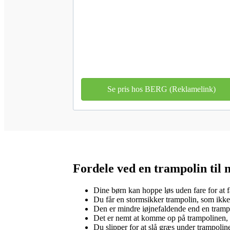
Se pris hos BERG (Reklamelink)
Fordele ved en trampolin til
Dine børn kan hoppe løs uden fare for at f
Du får en stormsikker trampolin, som ikke 
Den er mindre iøjnefaldende end en tramp
Det er nemt at komme op på trampolinen, 
Du slipper for at slå græs under trampolin