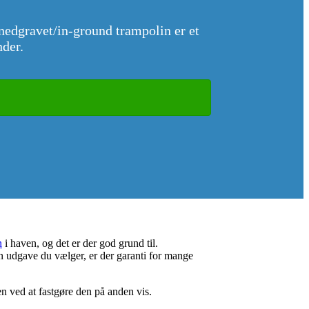
nedgravet/in-ground trampolin er et
nder.
n
i haven, og det er der god grund til.
n udgave du vælger, er der garanti for mange
en ved at fastgøre den på anden vis.