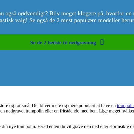
nu også nødvendigt? Bliv meget klogere på, hvorfor en 
astisk valg! Se også de 2 mest populære modeller heru
Se de 2 bedste til nedgravning
 store og for små. Det bliver mere og mere populært at have en
trampoli
en nedgravet trampolin eller en fritstående med ben. Lige meget hvilke
e din nye trampolin. Hvad enten du vil grave den ned eller stormsikre d