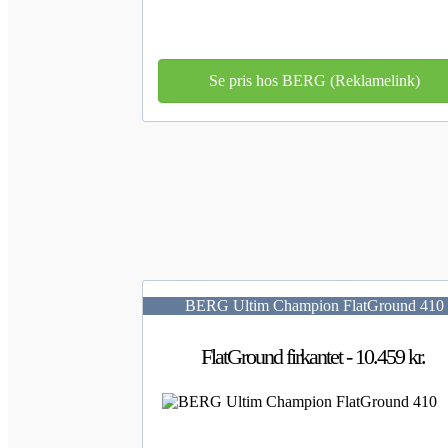
Se pris hos BERG (Reklamelink)
BERG Ultim Champion FlatGround 410
FlatGround firkantet - 10.459 kr.