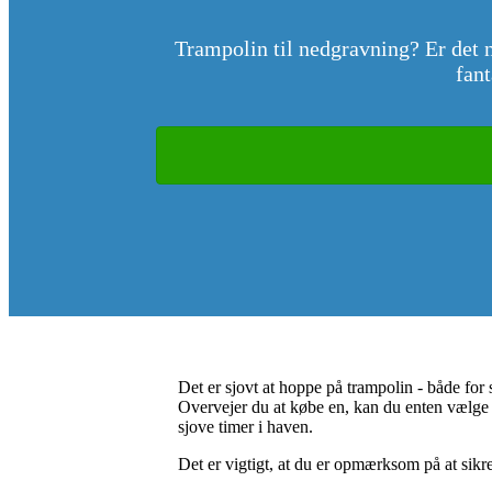
Trampolin til nedgravning? Er det 
fant
Det er sjovt at hoppe på trampolin - både for
Overvejer du at købe en, kan du enten vælge 
sjove timer i haven.
Det er vigtigt, at du er opmærksom på at sikr