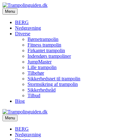
Menu
BERG
Nedgravning
Diverse
Børnetrampolin
Fitness trampolin
Firkantet trampolin
Indendørs trampoliner
JumpMaster
Lille trampolin
Tilbehør
Sikkerhedsnet til trampolin
Stormsikring af trampolin
Sikkerhedsråd
Tilbud
Blog
Menu
BERG
Nedgravning