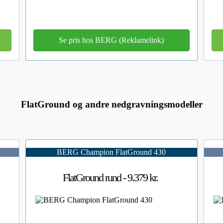
Se pris hos BERG (Reklamelink)
FlatGround og andre nedgravningsmodeller
BERG Champion FlatGround 430
FlatGround rund - 9.379 kr.