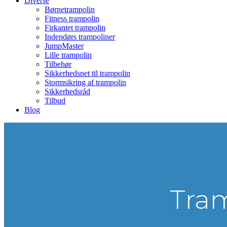
Diverse
Børnetrampolin
Fitness trampolin
Firkantet trampolin
Indendørs trampoliner
JumpMaster
Lille trampolin
Tilbehør
Sikkerhedsnet til trampolin
Stormsikring af trampolin
Sikkerhedsråd
Tilbud
Blog
Tram