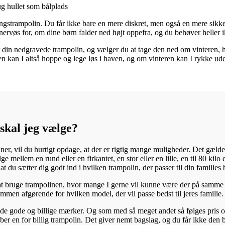
g hullet som bålplads
strampolin. Du får ikke bare en mere diskret, men også en mere sikker 
ervøs for, om dine børn falder ned højt oppefra, og du behøver heller 
 din nedgravede trampolin, og vælger du at tage den ned om vinteren, h
n kan I altså hoppe og lege løs i haven, og om vinteren kan I rykke u
skal jeg vælge?
er, vil du hurtigt opdage, at der er rigtig mange muligheder. Det gælde
mellem en rund eller en firkantet, en stor eller en lille, en til 80 kilo e
t du sætter dig godt ind i hvilken trampolin, der passer til din families
l at bruge trampolinen, hvor mange I gerne vil kunne være der på samme
ammen afgørende for hvilken model, der vil passe bedst til jeres familie.
e gode og billige mærker. Og som med så meget andet så følges pris og k
køber en for billig trampolin. Det giver nemt bagslag, og du får ikke den