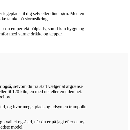
legeplads til dig selv eller dine børn. Med en
ikke tænke på stormsikring.
ar du en perfekt bålplads, som I kan hygge og
denfor med varme drikke og tæpper.
r også, selvom du fra start vælger at afgrænse
ller til 120 kilo, en med net eller en uden net.
 behov.
 tid, og hvor meget plads og udsyn en trampolin
valitet også ad, når du er på jagt efter en ny
 bedste model.