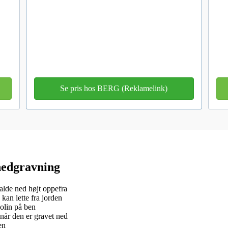
Se pris hos BERG (Reklamelink)
 nedgravning
alde ned højt oppefra
kan lette fra jorden
olin på ben
når den er gravet ned
en