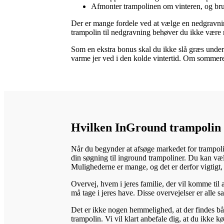
Afmonter trampolinen om vinteren, og bru
Der er mange fordele ved at vælge en nedgravning
trampolin til nedgravning behøver du ikke være n
Som en ekstra bonus skal du ikke slå græs under
varme jer ved i den kolde vintertid. Om sommere
Hvilken InGround trampolin 
Når du begynder at afsøge markedet for trampolin
din søgning til inground trampoliner. Du kan vælge 
Mulighederne er mange, og det er derfor vigtigt, a
Overvej, hvem i jeres familie, der vil komme ti
må tage i jeres have. Disse overvejelser er alle s
Det er ikke nogen hemmelighed, at der findes båd
trampolin. Vi vil klart anbefale dig, at du ikke 