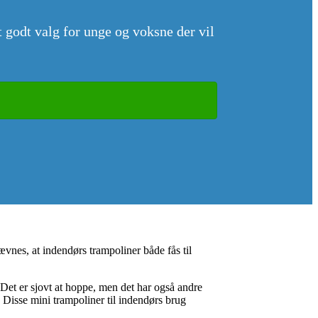
t godt valg for unge og voksne der vil
vnes, at indendørs trampoliner både fås til
 Det er sjovt at hoppe, men det har også andre
. Disse mini trampoliner til indendørs brug