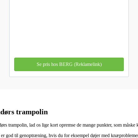
Se pris hos BERG (Reklamelink)
ndørs trampolin
dørs trampolin, lad os lige kort opremse de mange punkter, som måske ka
er god til genoptræning, hvis du for eksempel døjer med knæproblemer,