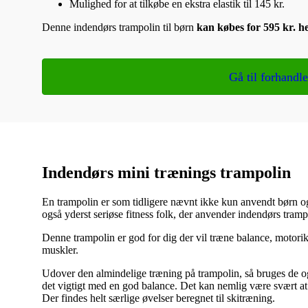
Mulighed for at tilkøbe en ekstra elastik til 145 kr.
Denne indendørs trampolin til børn
kan købes for 595 kr. h
Gå til forhandle
Indendørs mini trænings trampolin
En trampolin er som tidligere nævnt ikke kun anvendt børn og 
også yderst seriøse fitness folk, der anvender indendørs tram
Denne trampolin er god for dig der vil træne balance, motorik,
muskler.
Udover den almindelige træning på trampolin, så bruges de også
det vigtigt med en god balance. Det kan nemlig være svært 
Der findes helt særlige øvelser beregnet til skitræning.