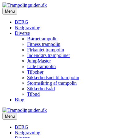
Menu
BERG
Nedgravning
Diverse
Børnetrampolin
Fitness trampolin
Firkantet trampolin
Indendørs trampoliner
JumpMaster
Lille trampolin
Tilbehør
Sikkerhedsnet til trampolin
Stormsikring af trampolin
Sikkerhedsråd
Tilbud
Blog
Menu
BERG
Nedgravning