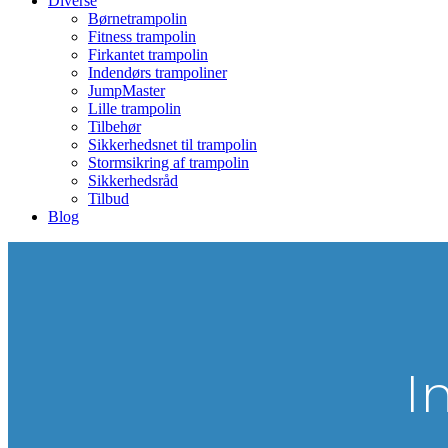
Diverse
Børnetrampolin
Fitness trampolin
Firkantet trampolin
Indendørs trampoliner
JumpMaster
Lille trampolin
Tilbehør
Sikkerhedsnet til trampolin
Stormsikring af trampolin
Sikkerhedsråd
Tilbud
Blog
I