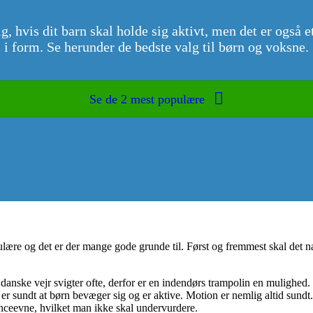
g, hvis dit barn skal holde sig aktivt, men det er også e
i form. Se herunder de bedste valg til børn og voksne.
Se de 2 mest populære
lære og det er der mange gode grunde til. Først og fremmest skal det næ
danske vejr svigter ofte, derfor er en indendørs trampolin en mulighed.
t er sundt at børn bevæger sig og er aktive. Motion er nemlig altid sundt
nceevne, hvilket man ikke skal undervurdere.