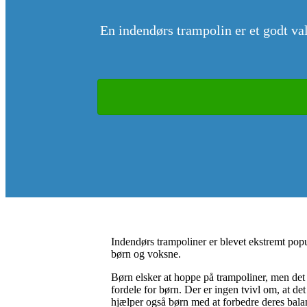
En indendørs trampolin er et godt val
Indendørs trampoliner er blevet ekstremt popu
børn og voksne.
Børn elsker at hoppe på trampoliner, men det 
fordele for børn. Der er ingen tvivl om, at de
hjælper også børn med at forbedre deres bala